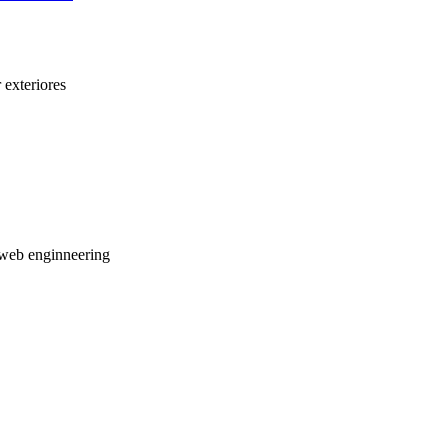
 exteriores
web enginneering